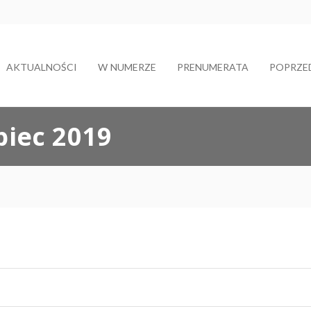
AKTUALNOŚCI
W NUMERZE
PRENUMERATA
POPRZE
ipiec 2019
eszcze nie było!