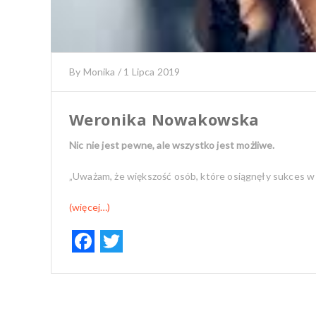
By
Monika
/
1 Lipca 2019
Weronika Nowakowska
Nic nie jest pewne, ale wszystko jest możliwe.
„Uważam, że większość osób, które osiągnęły sukces w ż
(więcej…)
F
T
ac
w
e
it
b
te