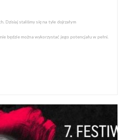
Dzisiaj staliśmy się na tyle dojrzałym
, nie będzie można wykorzystać jego potencjału w pełni.