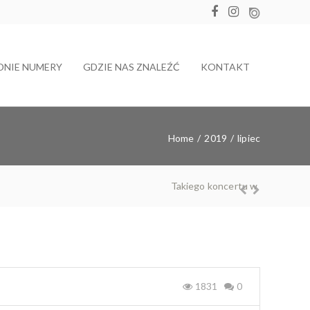
DNIE NUMERY
GDZIE NAS ZNALEŹĆ
KONTAKT
Home
/
2019
/
lipiec
Nic ni
Prev
Nex
ious
t
1831
0