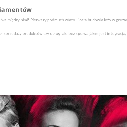
 Diamentów
 między nimi! Pierwszy podmuch wiatru i cała budowla leży w gruzach. 
ł sprzedaży produktów czy usług, ale bez spoiwa jakim jest integracja