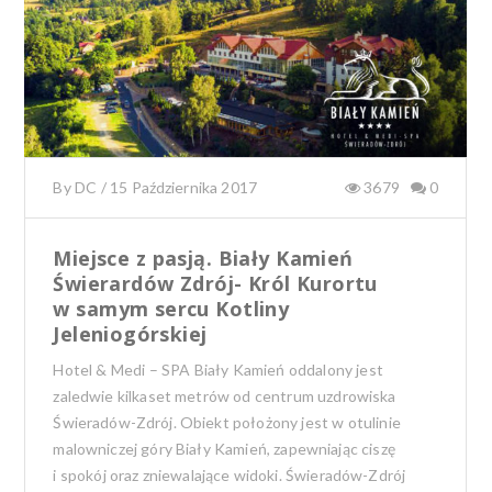
By
DC
/
15 Października 2017
3679
0
Miejsce z pasją. Biały Kamień
Świerardów Zdrój- Król Kurortu
w samym sercu Kotliny
Jeleniogórskiej
Hotel & Medi – SPA Biały Kamień oddalony jest
zaledwie kilkaset metrów od centrum uzdrowiska
Świeradów-Zdrój. Obiekt położony jest w otulinie
malowniczej góry Biały Kamień, zapewniając ciszę
i spokój oraz zniewalające widoki. Świeradów-Zdrój