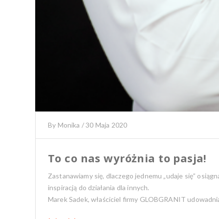
By
Monika
/
30 Maja 2020
To co nas wyróżnia to pasja!
Zastanawiamy się, dlaczego jednemu „udaje się” osiągną
inspiracją do działania dla innych.
Marek Sadek, właściciel firmy GLOBGRANIT udowadnia, ż