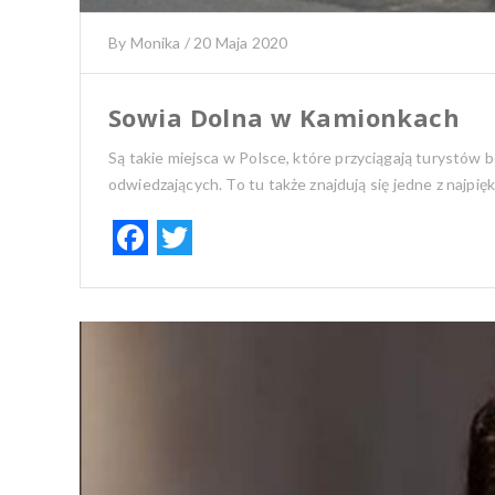
By
Monika
/
20 Maja 2020
Sowia Dolna w Kamionkach
Są takie miejsca w Polsce, które przyciągają turystów
odwiedzających. To tu także znajdują się jedne z najp
F
T
ac
w
e
it
b
te
o
r
o
k