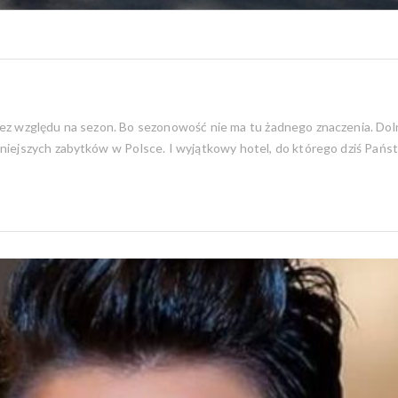
 bez względu na sezon. Bo sezonowość nie ma tu żadnego znaczenia. Dol
iękniejszych zabytków w Polsce. I wyjątkowy hotel, do którego dziś P