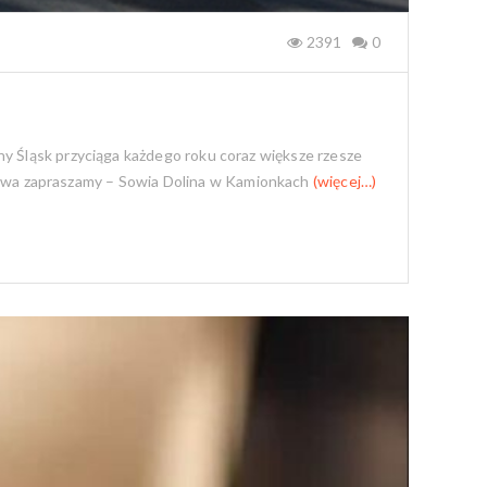
2391
0
ny Śląsk przyciąga każdego roku coraz większe rzesze
aństwa zapraszamy – Sowia Dolina w Kamionkach
(więcej…)