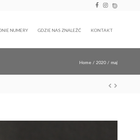
DNIE NUMERY
GDZIE NAS ZNALEŹĆ
KONTAKT
Home
/
2020
/
maj
Z furi
Prev
Nex
ious
t