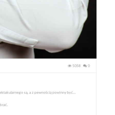
5058
0
spektakularnego są, a z pewnością powinny być…
brać.