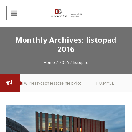
Monthly Archives:
listopad
2016
Home
/
2016
/
listopad
nie było!
PO.MYSŁ