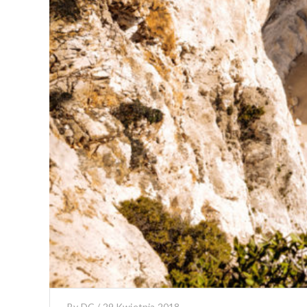
By
DC
/
29 Kwietnia 2018