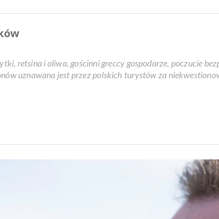
aków
tki, retsina i oliwa, gościnni greccy gospodarze, poczucie be
zonów uznawana jest przez polskich turystów za niekwestiono