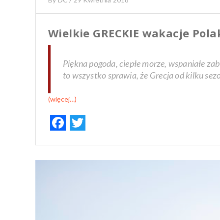
Wielkie GRECKIE wakacje Pol
Piękna pogoda, ciepłe morze, wspaniałe zaby
to wszystko sprawia, że Grecja od kilku se
(więcej…)
F
T
ac
w
e
it
b
te
o
r
o
k