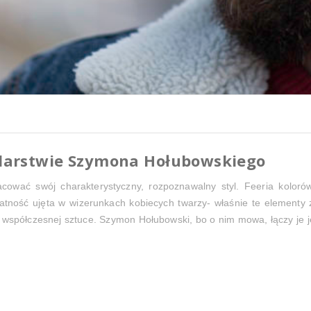
alarstwie Szymona Hołubowskiego
racować swój charakterystyczny, rozpoznawalny styl. Feeria kolor
tność ujęta w wizerunkach kobiecych twarzy- właśnie te elementy z
spółczesnej sztuce. Szymon Hołubowski, bo o nim mowa, łączy je jed