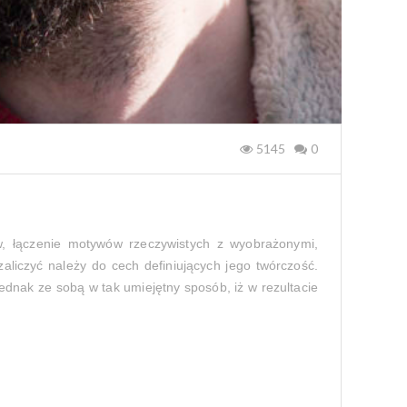
5145
0
ów, łączenie motywów rzeczywistych z wyobrażonymi,
aliczyć należy do cech definiujących jego twórczość.
nak ze sobą w tak umiejętny sposób, iż w rezultacie