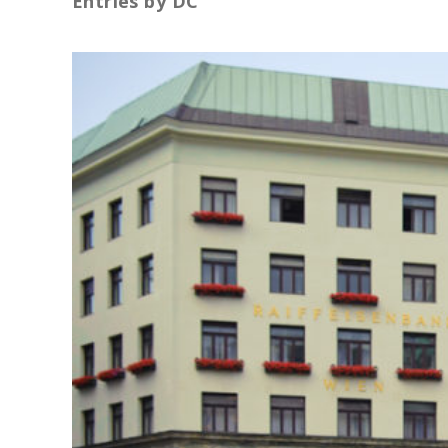
Entries by
DC