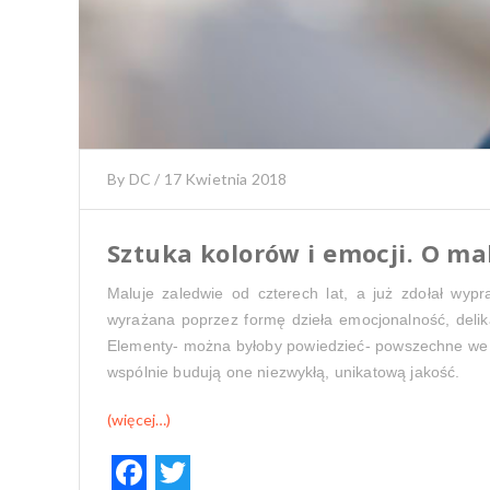
By
DC
/
17 Kwietnia 2018
Sztuka kolorów i emocji. O m
Maluje zaledwie od czterech lat, a już zdołał wyp
wyrażana poprzez formę dzieła emocjonalność, delika
Elementy- można byłoby powiedzieć- powszechne we w
wspólnie budują one niezwykłą, unikatową jakość.
(więcej…)
F
T