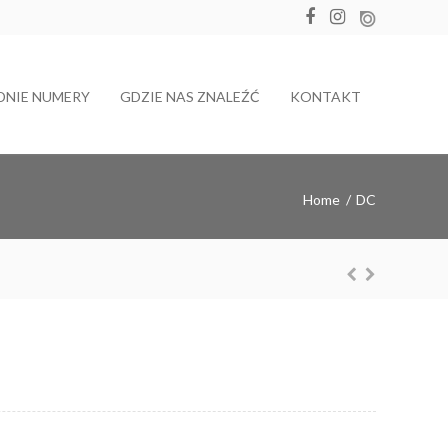
DNIE NUMERY
GDZIE NAS ZNALEŹĆ
KONTAKT
Home
/
DC
Diamon
Prev
Nex
ious
t