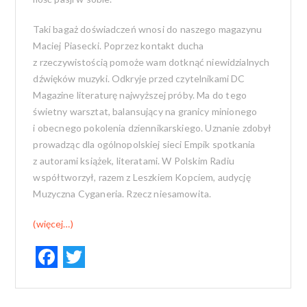
Taki bagaż doświadczeń wnosi do naszego magazynu
Maciej Piasecki. Poprzez kontakt ducha
z rzeczywistością pomoże wam dotknąć niewidzialnych
dźwięków muzyki. Odkryje przed czytelnikami DC
Magazine literaturę najwyższej próby. Ma do tego
świetny warsztat, balansujący na granicy minionego
i obecnego pokolenia dziennikarskiego. Uznanie zdobył
prowadząc dla ogólnopolskiej sieci Empik spotkania
z autorami książek, literatami. W Polskim Radiu
współtworzył, razem z Leszkiem Kopciem, audycję
Muzyczna Cyganeria. Rzecz niesamowita.
(więcej…)
F
T
ac
w
e
it