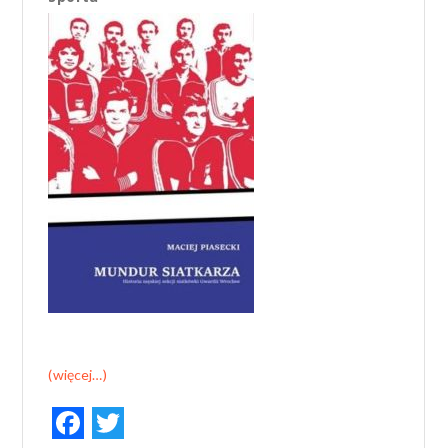
(więcej…)
F
T