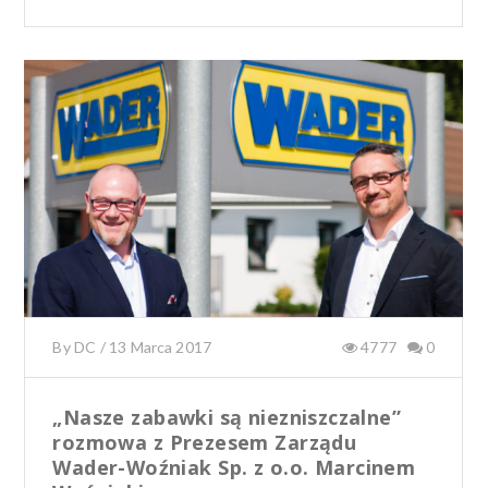
ac
w
e
it
b
te
o
r
o
k
By
DC
/
13 Marca 2017
4777
0
„Nasze zabawki są niezniszczalne”
rozmowa z Prezesem Zarządu
Wader-Woźniak Sp. z o.o. Marcinem