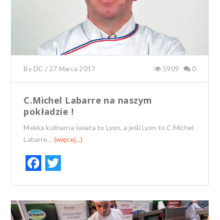
By
DC
/
27 Marca 2017
5909
0
C.Michel Labarre na naszym
pokładzie !
Mekka kulinarna świata to Lyon, a jeśli Lyon to C.Michel
Labarre…
(więcej…)
F
T
ac
w
e
it
b
te