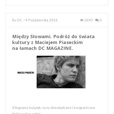
ac
w
e
it
b
te
By
DC
/
4 Października 2016
2690
0
o
r
o
Między Słowami. Podróż do świata
k
kultury z Maciejem Piaseckim
na łamach DC MAGAZINE.
Kilogramy książęk, tony doświadczeń i bezgraniczna
ilość pasji w sobie.