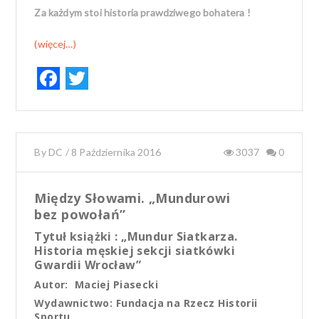
Za każdym stoi historia prawdziwego bohatera !
(więcej…)
F
T
ac
w
e
it
b
te
By
DC
/
8 Października 2016
3037
0
o
r
o
Między Słowami. „Mundurowi
k
bez powołań”
Tytuł książki : „Mundur Siatkarza.
Historia męskiej sekcji siatkówki
Gwardii Wrocław”
Autor:
Maciej Piasecki
Wydawnictwo: Fundacja na Rzecz Historii
Sportu