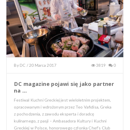
o
r
o
k
By
DC
/
20 Marca 2017
3819
0
DC magazine pojawi się jako partner
na …
Festiwal Kuchni Greckiej jest wieloletnim projektem,
opracowanym i wdrożonym przez Teo Vafidisa, Greka
z pochodzenia, z zawodu eksperta i doradcę
kulinarnego, z pasji – Ambasadora Kultury i Kuchni
Greckiej w Polsce,
honorowego członka Chef’s Club