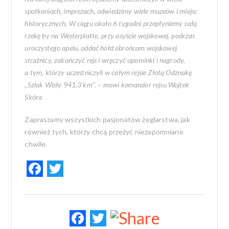
spotkaniach, imprezach, odwiedzimy wiele muzeów i miejsc
historycznych. W ciągu około 6 tygodni przepłyniemy całą
rzekę by na Westerplatte, przy asyście wojskowej, podczas
uroczystego apelu, oddać hołd obrońcom wojskowej
strażnicy, zakończyć rejs i wręczyć upominki i nagrody,
a tym, którzy uczestniczyli w całym rejsie Złotą Odznakę
„Szlak Wisły 941,3 km”. – mowi komandor rejsu Wojtek
Skóra
Zapraszamy wszystkich pasjonatów żeglarstwa, jak
również tych, którzy chcą przeżyć niezapomniane
chwile.
F
T
ac
w
e
it
b
te
F
T