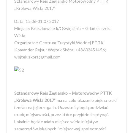
Sztandarowy Rejs Żeglarsko Motorowodny PTTK
„Królowa Wisła 2017”
Data:
15.06-31.07.2017
Miejsce:
Broszkowice k/Oświęcimia – Gdańsk, rzeka
Wisła
Organizator:
Centrum Turystyki Wodnej PTTK
Komandor Rejsu:
Wojtek Skóra; +48602451456;
wojtek.skora@gmail.com
Sztandarowy Rejs Żeglarsko – Motorowodny PTTK
„Królowa Wisła 2017”
ma na celu ukazanie piękna rzeki
i zmian na jej brzegach. Uczestnicy będą podziwiać
urodę miejsowości, przez które przyjdzie im płynąć.
Lokalnie będzie miało miejsce wiele inicjatyw
samorządów lokalnych i miejscowej społeczności