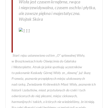
Wisła jest czasem krnąbrna, rwąca
i nieprzewidywalna, czasem oschła i płytka,
ale zawsze piękna i majestatyczna.
Wojtek Skóra
Start rejsu ustanowiono od
km „O” spławalnej Wisły,
w Broszkowicach koło Oświęcimia do Gdańska
i Westerplatte. Atrakcje jakie spotkają uczestników
to pokonanie Kaskady Górnej Wisły ze „sławną” już śluzą
Przewóz, poznanie przepięknych miejsc ulokowanych
nad rzeką. Zwiedzanie Królewskich Miast Wisły, poznanie ich
historii i zabytków, miast przytulonych do rzeki i tych
odwróconych do niej plecami, miejsc ciekawych,
harmonijnych i takich, o których nie wiedzieliśmy, że istnieją.
Na całej długości rzeki będziemy uczestniczyli w wielu