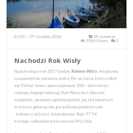
By
DC
/
29 Grudnia 2016
W numerze
3054 Views
0
Nachodzi Rok Wisły
Nadchodzący rok 2017 będzie
Rokiem Wisły
. Inicjatywa
ta upamiętnia pierwszy wolny flis na rzece, który odbył
się 550 lat temu i zapoczątkował 300 – letni okres
rozwoju żeglugi wiślanej. Rok Wisły jest zbiorem
wydarzeń, zarówno ogólnopolskich, jak też lokalnych,
w którym glówną rolę gra królowa polskich rzek.
Jednym z nich jest Sztandarowy Rejs PTTK,
którego całkowita trasa wynosi 941,3 km.