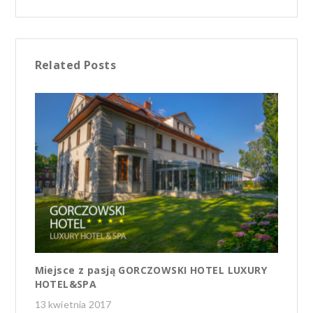
o
r
ac
w
o
e
it
k
b
te
Related Posts
o
r
o
k
Miejsce z pasją GORCZOWSKI HOTEL LUXURY
„N
HOTEL&SPA
15
13 kwietnia 2017