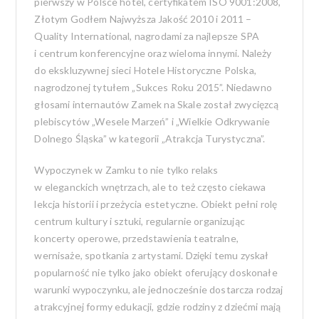
pierwszy w Polsce hotel, certyfikatem ISO 9001:2008,
Złotym Godłem Najwyższa Jakość 2010 i 2011 –
Quality International, nagrodami za najlepsze SPA
i centrum konferencyjne oraz wieloma innymi. Należy
do ekskluzywnej sieci Hotele Historyczne Polska,
nagrodzonej tytułem „Sukces Roku 2015”. Niedawno
głosami internautów Zamek na Skale został zwycięzcą
plebiscytów „Wesele Marzeń” i „Wielkie Odkrywanie
Dolnego Śląska” w kategorii „Atrakcja Turystyczna”.
Wypoczynek w Zamku to nie tylko relaks
w eleganckich wnętrzach, ale to też często ciekawa
lekcja historii i przeżycia estetyczne. Obiekt pełni rolę
centrum kultury i sztuki, regularnie organizując
koncerty operowe, przedstawienia teatralne,
wernisaże, spotkania z artystami. Dzięki temu zyskał
popularność nie tylko jako obiekt oferujący doskonałe
warunki wypoczynku, ale jednocześnie dostarcza rodzaj
atrakcyjnej formy edukacji, gdzie rodziny z dziećmi mają