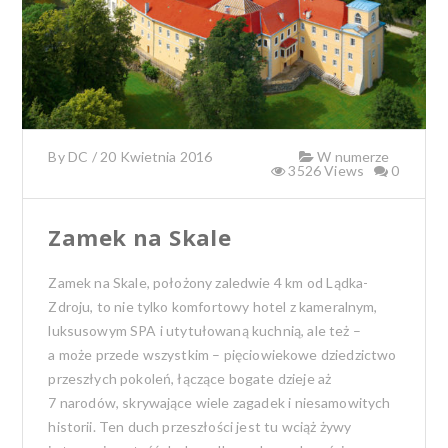
By
DC
/
20 Kwietnia 2016
W numerze
3526 Views
0
Zamek na Skale
Zamek na Skale, położony zaledwie 4 km od Lądka-
Zdroju, to nie tylko komfortowy hotel z kameralnym,
luksusowym SPA i utytułowaną kuchnią, ale też –
a może przede wszystkim – pięciowiekowe dziedzictwo
przeszłych pokoleń, łączące bogate dzieje aż
7 narodów, skrywające wiele zagadek i niesamowitych
historii.
Ten duch przeszłości jest tu wciąż żywy