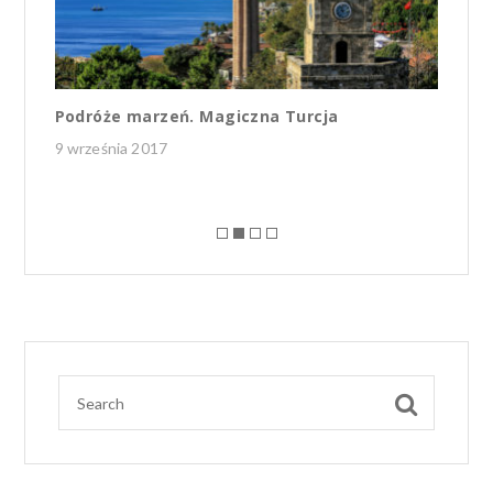
Podróże marzeń. Magiczna Turcja
„K
Ma
9 września 2017
3 