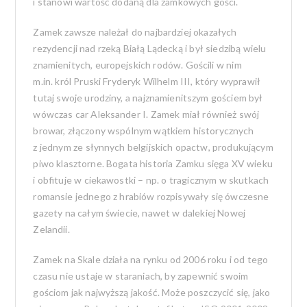
i stanowi wartość dodaną dla zamkowych gości.
Zamek zawsze należał do najbardziej okazałych
rezydencji nad rzeką Białą Lądecką i był siedzibą wielu
znamienitych, europejskich rodów. Gościli w nim
m.in. król Pruski Fryderyk Wilhelm III, który wyprawił
tutaj swoje urodziny, a najznamienitszym gościem był
wówczas car Aleksander I. Zamek miał również swój
browar, złączony wspólnym wątkiem historycznych
z jednym ze słynnych belgijskich opactw, produkującym
piwo klasztorne. Bogata historia Zamku sięga XV wieku
i obfituje w ciekawostki – np. o tragicznym w skutkach
romansie jednego z hrabiów rozpisywały się ówczesne
gazety na całym świecie, nawet w dalekiej Nowej
Zelandii.
Zamek na Skale działa na rynku od 2006 roku i od tego
czasu nie ustaje w staraniach, by zapewnić swoim
gościom jak najwyższą jakość. Może poszczycić się, jako